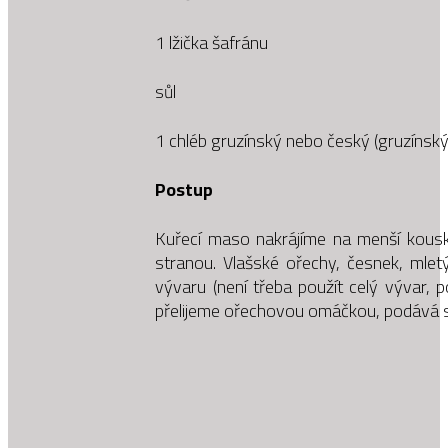
1 lžička šafránu
sůl
1 chléb gruzínský nebo český (gruzínský 
Postup
Kuřecí maso nakrájíme na menší kous
stranou. Vlašské ořechy, česnek, mle
vývaru (není třeba použít celý vývar, 
přelijeme ořechovou omáčkou, podává s