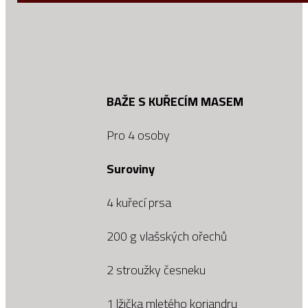
BAŽE S KUŘECÍM MASEM
Pro 4 osoby
Suroviny
4 kuřecí prsa
200 g vlašských ořechů
2 stroužky česneku
1 lžička mletého koriandru