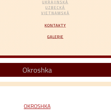
UKRAJINSKÁ
UZBECKÁ
VIETNAMSKÁ
KONTAKTY
GALERIE
Okroshka
OKROSHKA