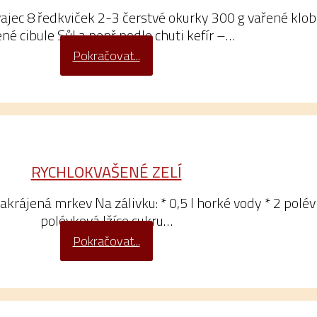
ajec 8 ředkviček 2-3 čerstvé okurky 300 g vařené klo
ené cibule Sůl a pepř podle chuti kefír –…
Pokračovat...
RYCHLOKVAŠENÉ ZELÍ
nakrájená mrkev Na zálivku: * 0,5 l horké vody * 2 polévk
polévková lžíce cukru…
Pokračovat...