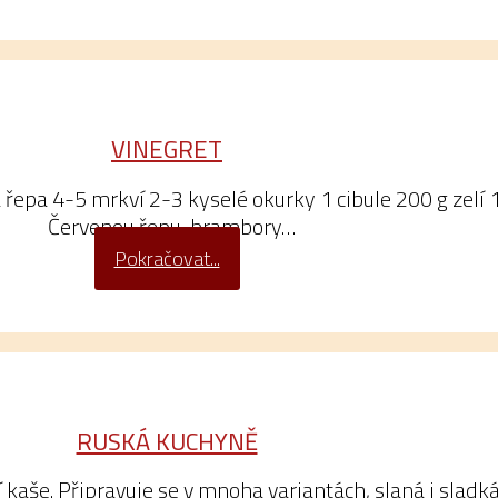
VINEGRET
řepa 4-5 mrkví 2-3 kyselé okurky 1 cibule 200 g zelí 1 
Červenou řepu, brambory…
Pokračovat...
RUSKÁ KUCHYNĚ
kaše. Připravuje se v mnoha variantách, slaná i sladk