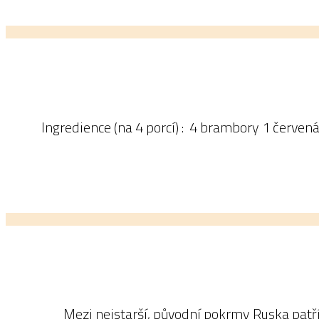
Ingredience (na 4 porcí) : 4 brambory 1 červená 
Mezi nejstarší, původní pokrmy Ruska patří 