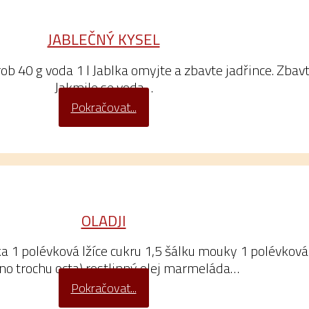
JABLEČNÝ KYSEL
krob 40 g voda 1 l Jablka omyjte a zbavte jadřince. Zbav
Jakmile se voda…
Pokračovat...
OLADJI
a 1 polévková lžíce cukru 1,5 šálku mouky 1 polévková 
no trochu octa) rostlinný olej marmeláda…
Pokračovat...