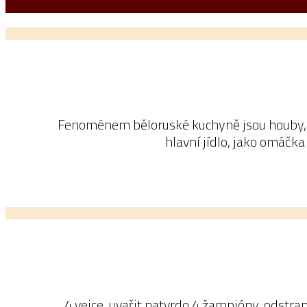
Fenoménem běloruské kuchyně jsou houby, kt
hlavní jídlo, jako omáčk
4 vejce, uvařit natvrdo 4 žampióny, odstran