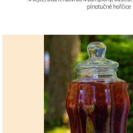
plnotučné hořčice 