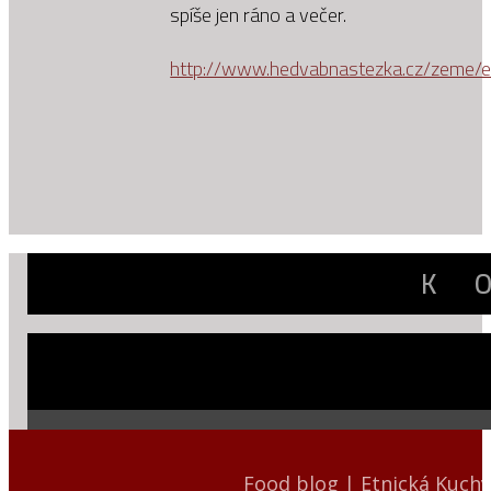
spíše jen ráno a večer.
http://www.hedvabnastezka.cz/zeme/ev
K
Food blog | Etnická Kuch