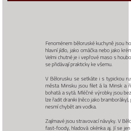
Fenoménem běloruské kuchyně jsou houby
hlavní jídlo, jako omáčka nebo jako kré
Velmi chutné je i vepřové maso s houbo
se přidávají prakticky ke všemu.
V Bělorusku se setkáte i s typickou ru
města Minsku jsou filet á la Minsk a ří
bohatá a sytá. Mléčné výrobky jsou bez
lze řadit draniki (něco jako bramboráky)
nesmí chybět ani vodka.
Zajímavé jsou stravovací návyky. V Bělo
fast-foody, hladová okénka aj. Jí se jen