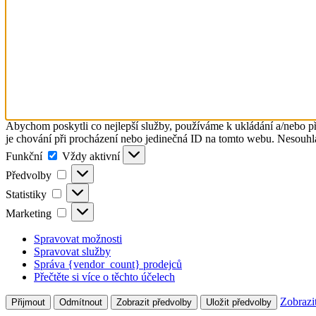
Abychom poskytli co nejlepší služby, používáme k ukládání a/nebo př
je chování při procházení nebo jedinečná ID na tomto webu. Nesouhlas
Funkční
Funkční
Vždy aktivní
Předvolby
Předvolby
Statistiky
Statistiky
Marketing
Marketing
Spravovat možnosti
Spravovat služby
Správa {vendor_count} prodejců
Přečtěte si více o těchto účelech
Zobrazi
Přijmout
Odmítnout
Zobrazit předvolby
Uložit předvolby