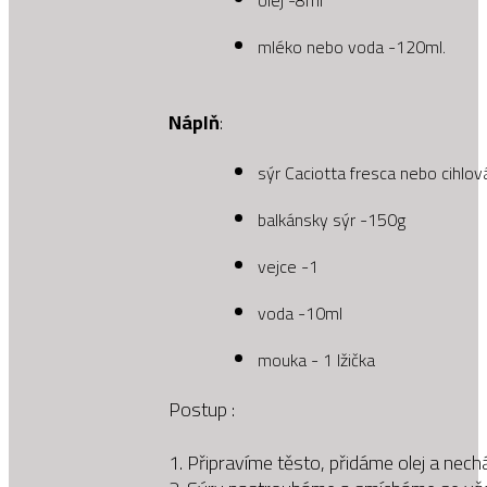
olej -8ml
mléko nebo voda -120ml.
Náplň
:
sýr Caciotta fresca nebo cihlo
balkánsky sýr -150g
vejce -1
voda -10ml
mouka - 1 lžička
Postup :
1. Připravíme těsto, přidáme olej a nec