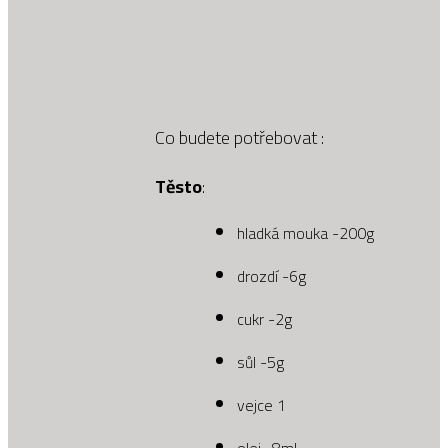
Co budete potřebovat :
Těsto
:
hladká mouka -200g
drozdí -6g
cukr -2g
sůl -5g
vejce 1