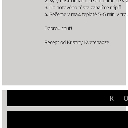
2. Sýry nastrouháme a smícháme se vše
3. Do hotového těsta zabalíme náplň.
4. Pečeme v max. teplotě 5-8 min. v t
Dobrou chuť!
Recept od Kristiny Kvetenadze
K