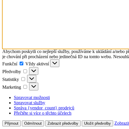
Abychom poskytli co nejlepší služby, používáme k ukládání a/nebo př
je chování při procházení nebo jedinečná ID na tomto webu. Nesouhlas
Funkční
Funkční
Vždy aktivní
Předvolby
Předvolby
Statistiky
Statistiky
Marketing
Marketing
Spravovat možnosti
Spravovat služby
Správa {vendor_count} prodejců
Přečtěte si více o těchto účelech
Zobrazi
Přijmout
Odmítnout
Zobrazit předvolby
Uložit předvolby