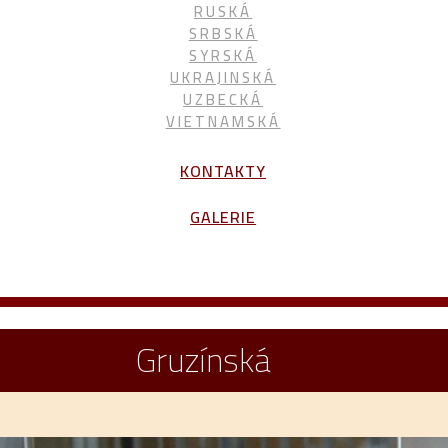
RUSKÁ
SRBSKÁ
SYRSKÁ
UKRAJINSKÁ
UZBECKÁ
VIETNAMSKÁ
KONTAKTY
GALERIE
Gruzínská