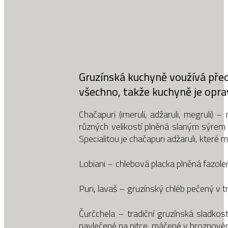
Gruzínská kuchyně voužívá před
všechno, takže kuchyně je opra
Chačapuri (imeruli, adžaruli, megruli) –
různých velikostí plněná slaným sýrem S
Specialitou je chačapuri adžaruli, které m
Lobiani – chlebová placka plněná fazolemi
Puri, lavaš – gruzínský chléb pečený v tr
Čurčchela – tradiční gruzínská sladkos
navlečené na nitce, máčené v hrozno