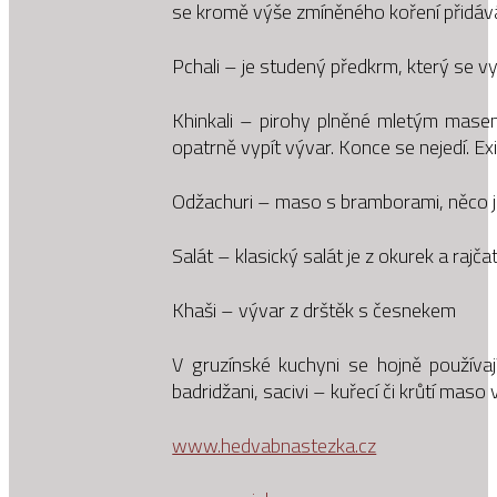
se kromě výše zmíněného koření přidává 
Pchali – je studený předkrm, který se vy
Khinkali – pirohy plněné mletým masem 
opatrně vypít vývar. Konce se nejedí. Ex
Odžachuri – maso s bramborami, něco j
Salát – klasický salát je z okurek a rajča
Khaši – vývar z drštěk s česnekem
V gruzínské kuchyni se hojně použív
badridžani, sacivi – kuřecí či krůtí mas
www.hedvabnastezka.cz