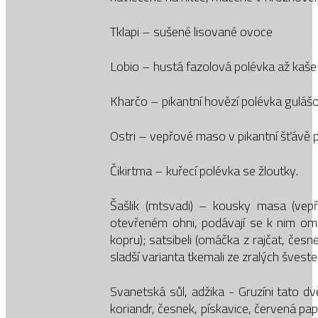
Tklapi – sušené lisované ovoce
Lobio – hustá fazolová polévka až kaše 
Kharčo – pikantní hovězí polévka guláš
Ostri – vepřové maso v pikantní šťávě př
Čikirtma – kuřecí polévka se žloutky.
Šašlik (mtsvadi) – kousky masa (vepř
otevřeném ohni, podávají se k nim omá
kopru); satsibeli (omáčka z rajčat, česne
sladší varianta tkemali ze zralých šveste
Svanetská sůl, adžika - Gruzíni tato dv
koriandr, česnek, pískavice, červená pap