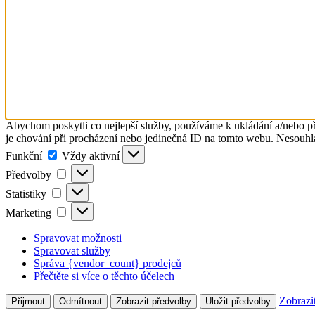
Abychom poskytli co nejlepší služby, používáme k ukládání a/nebo př
je chování při procházení nebo jedinečná ID na tomto webu. Nesouhlas
Funkční
Funkční
Vždy aktivní
Předvolby
Předvolby
Statistiky
Statistiky
Marketing
Marketing
Spravovat možnosti
Spravovat služby
Správa {vendor_count} prodejců
Přečtěte si více o těchto účelech
Zobrazi
Přijmout
Odmítnout
Zobrazit předvolby
Uložit předvolby