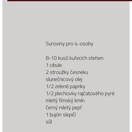
Suroviny pro 4. osoby
8-10 kusů kuřecích stehen
1 cibule
2 stroužky česneku
slunečnicový olej
1/2 zelené papriky
1/2 plechovky rajčatového pyré
mletý římský kmín
černý mletý pepř
1 bujón slepičí
sůl