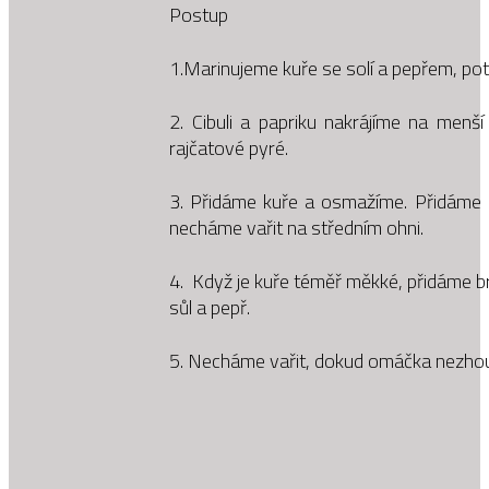
Postup
1.Marinujeme kuře se solí a pepřem, p
2. Cibuli a papriku nakrájíme na menší
rajčatové pyré.
3. Přidáme kuře a osmažíme. Přidáme 
necháme vařit na středním ohni.
4. Když je kuře téměř měkké, přidáme b
sůl a pepř.
5. Necháme vařit, dokud omáčka nezho