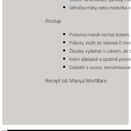
Větvička máty nebo meduňka n
Postup
Polovina mandli nechat bokem,
Piškoty vložit do sklenek či m
Žloutky vyšlehat s cukrem „do 
Krém důkladně a opatrně promích
Ozdobit s ovoce, nerozmixovan
Recept od: Mariya Mortillaro