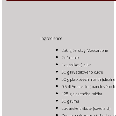
Ingredience
250 g čerstvý Mascarpone
2x žloutek
1x vanilkový cukr
50 g krystalového cukru
50 g plátkových mandli (ideáln
0.5 dl Amaretto (mandlového li
125 g slazeného mléka
50 g rumu
Cukrářské piškoty (savoiardi)
Ovoce na dekorace (jahody, mali