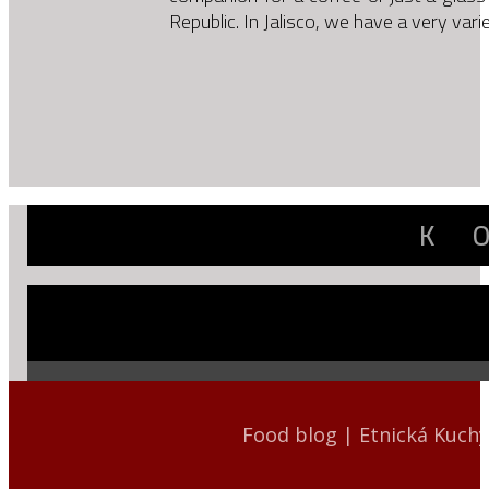
Republic. In Jalisco, we have a very va
K
Food blog | Etnická Kuch