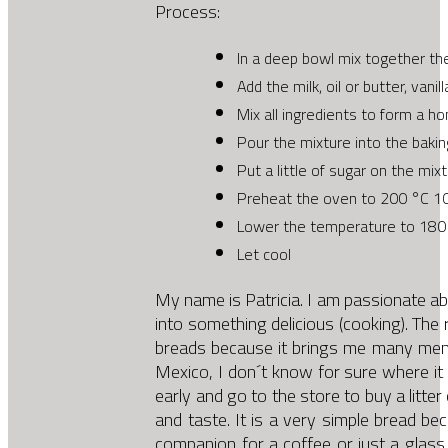
Process:
In a deep bowl mix together the
Add the milk, oil or butter, van
Mix all ingredients to form a 
Pour the mixture into the bakin
Put a little of sugar on the mix
Preheat the oven to 200 °C 10
Lower the temperature to 180 
Let cool
My name is Patricia. I am passionate ab
into something delicious (cooking). The
breads because it brings me many memo
Mexico, I don´t know for sure where i
early and go to the store to buy a litter
and taste. It is a very simple bread bec
companion for a coffee or just a glass 