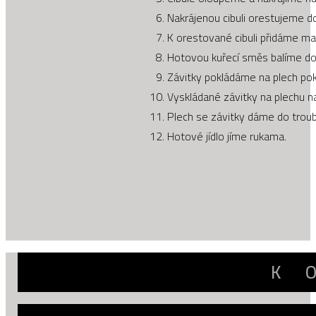
Nakrájenou cibuli orestujeme do
K orestované cibuli přidáme mas
Hotovou kuřecí směs balíme do t
Závitky pokládáme na plech po
Vyskládané závitky na plechu 
Plech se závitky dáme do troub
Hotové jídlo jíme rukama.
K