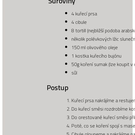
Suroviny
4 kuřecí prsa
4 cibule
8 tortill (nejbližší podoba arab
několik polévkových lžic sluneč
150 ml olivového oleje
1 kostka kuřecího bujónu
50g koření sumak (lze koupit v
sůl
Postup
Kuřecí prsa nakrájíme a restuje
Do kuřecí směsi rozdrobíme kos
Do orestované kuřecí směsi při
Poté, co se koření spojí s mas
Cibule oloupeme a nakrájíme na