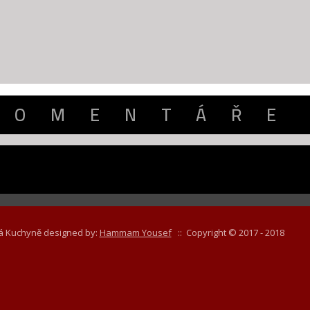
KOMENTÁŘE
ká Kuchyně designed by:
Hammam Yousef
:: Copyright © 2017 - 2018