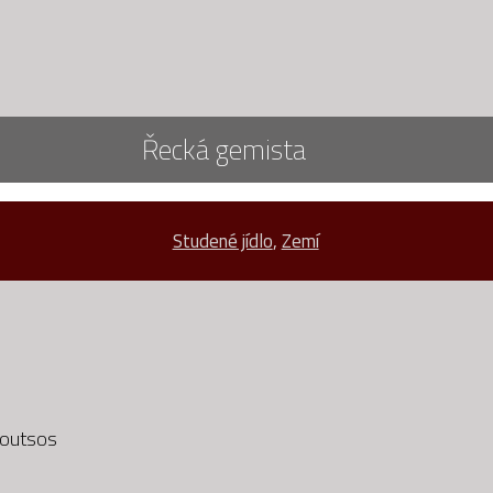
Řecká gemista
Studené jídlo
,
Zemí
Koutsos