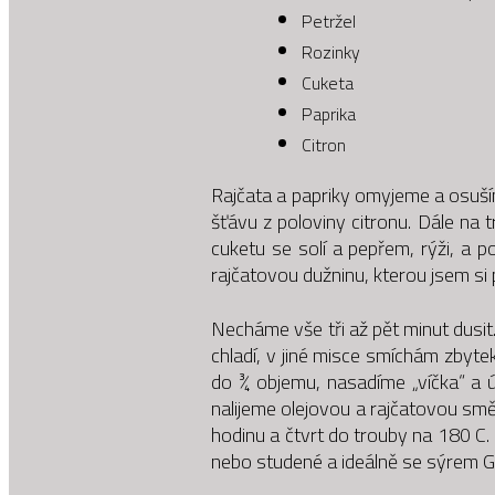
Petržel
Rozinky
Cuketa
Paprika
Citron
Rajčata a papriky omyjeme a osuší
šťávu z poloviny citronu. Dále na 
cuketu se solí a pepřem, rýži, a 
rajčatovou dužninu, kterou jsem si p
Necháme vše tři až pět minut dusi
chladí, v jiné misce smíchám zbytek
do ¾ objemu, nasadíme „víčka“ a 
nalijeme olejovou a rajčatovou smě
hodinu a čtvrt do trouby na 180 C
nebo studené a ideálně se sýrem G