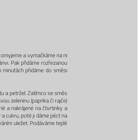
ně omyjeme a vymačkáme na ni
pánvi. Pak přidáme rozřezanou
ěti minutách přidáme do směsi
tu a petržel. Zatímco se směs
ou zeleninu (paprika či rajče)
é a nakrájené na čtvrtinky a
a cukru, poté ji dáme péct na
váním uležet. Podáváme teplé