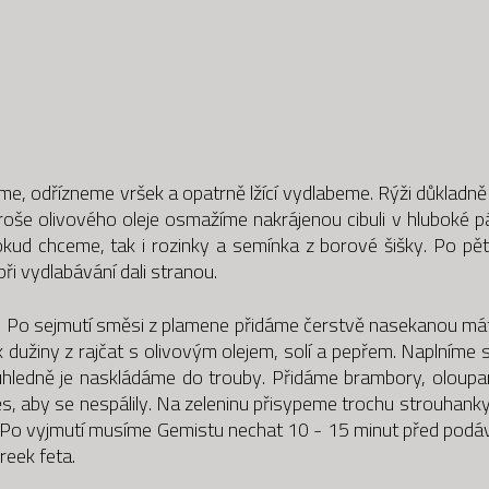
me, odřízneme vršek a opatrně lžící vydlabeme. Rýži důklad
troše olivového oleje osmažíme nakrájenou cibuli v hluboké 
pokud chceme, tak i rozinky a semínka z borové šišky. Po p
ři vydlabávání dali stranou.
t. Po sejmutí směsi z plamene přidáme čerstvě nasekanou má
 dužiny z rajčat s olivovým olejem, solí a pepřem. Naplníme sv
úhledně je naskládáme do trouby. Přidáme brambory, oloupan
s, aby se nespálily. Na zeleninu přisypeme trochu strouhanky 
. Po vyjmutí musíme Gemistu nechat 10 - 15 minut před podá
reek feta.