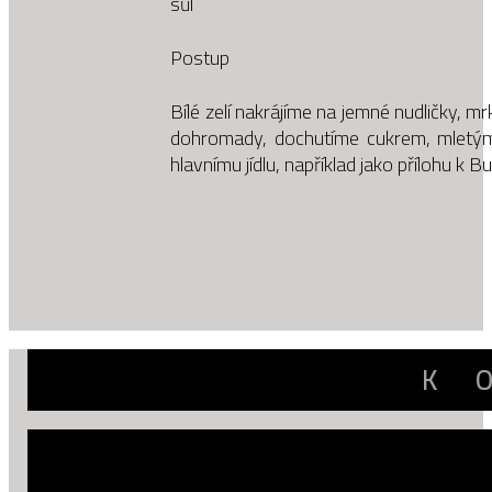
sůl
Postup
Bílé zelí nakrájíme na jemné nudličky, 
dohromady, dochutíme cukrem, mletým 
hlavnímu jídlu, například jako přílohu k B
K