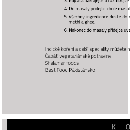
Rajčata nakrájejte a rozmixujte
Do masaly přidejte chole masala
Všechny ingredience duste do 
methi a ghee.
Nakonec do masaly přidejte uva
Indické koření a další speciality můžete 
Čapátí vegetariánské potraviny
Shalamar foods
Best Food Pákistánsko
K