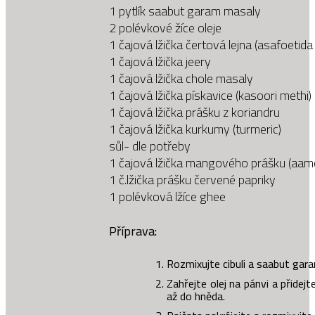
1 pytlík saabut garam masaly
2 polévkové žíce oleje
1 čajová lžička čertová lejna (asafoetida 
1 čajová lžička jeery
1 čajová lžička chole masaly
1 čajová lžička pískavice (kasoori methi)
1 čajová lžička prášku z koriandru
1 čajová lžička kurkumy (turmeric)
sůl- dle potřeby
1 čajová lžička mangového prášku (aam
1 č.lžička prášku červené papriky
1 polévková lžíce ghee
Příprava:
Rozmixujte cibuli a saabut gar
Zahřejte olej na pánvi a přidej
až do hněda.