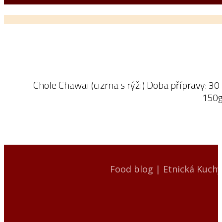
Chole Chawai (cizrna s rýži) Doba přípravy: 30
150g
Food blog | Etnická Kuch